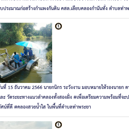
บประมาณก่อสร้างกำแพงกันดิน คสล.เลียบคลองกำนันทั่ง ตำบลท่าพ
ันที่ 15 ธันวาคม 2566 นายกนิกร ระวังงาน มอบหมายให้รองนายก ตรว
ละ วัดระยะทางแนวลำคลองทั้งสองฝั่ง #เพื่อเตรียมความพร้อมที่จะปรับ
ัศน์ที่ดี #คลองสวยน้ำใส ในพื้นที่ตำบลท่าพระยา