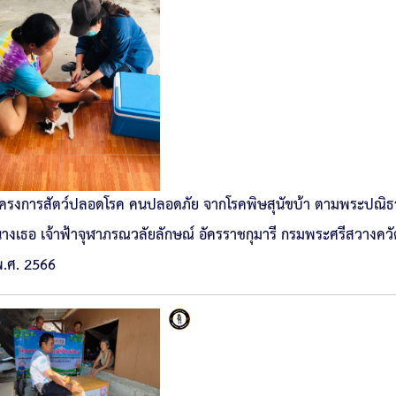
ครงการสัตว์ปลอดโรค คนปลอดภัย จากโรคพิษสุนัขบ้า ตามพระปณิธา
างเธอ เจ้าฟ้าจุฬาภรณวลัยลักษณ์ อัครราชกุมารี กรมพระศรีสวางค
.ศ. 2566