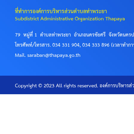
ที่ทำการองค์การบริหารส่วนตำบลท่าพระยา
Subdistrict Administrative Organization Thapaya
79 หมู่ที่ 1 ตำบลท่าพระยา อำเภอนครชัยศรี จังหวัดนค
โทรศัพท์/โทรสาร. 034 331 904, 034 333 896 (เวลาทำกา
Mail. saraban@thapaya.go.th
Copyright © 2023 All rights reserved. องค์การบริหาร