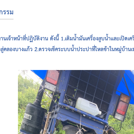
จกรรม
งานเจ้าหน้าที่ปฏิบัติงาน ดังนี้ 1.เติมน้ำมันเครื่องสูบน้ำและเป
สู่คลองบางแก้ว 2.ตรวจเช็คระบบน้ำประปาที่ไหลช้าในหมู่บ้านเพลิ